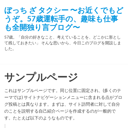
コ
ぼっち ざ タクシー 〜お近くでもど
ン
うぞ。57歳運転手の、趣味も仕事
テ
ン
も全開独り言ブログ〜
ツ
57歳。「自分の好きなこと、考えていることを、どこかに形とし
に
て残しておきたい」 そんな思いから、今日このブログを開設しま
ス
した。
キ
ッ
プ
サンプルページ
これはサンプルページです。同じ位置に固定され、(多くのテ
ーマでは) サイトナビゲーションメニューに含まれる点がブロ
グ投稿とは異なります。まずは、サイト訪問者に対して自分
のことを説明する自己紹介ページを作成するのが一般的で
す。たとえば以下のようなものです。